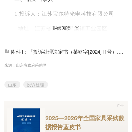
1.投诉人：江苏宝尔特光电科技有限公司
继续阅读
地址：江苏省高邮市郭集镇工业园区
2.被投诉人：烟台盛达招标代理有限公司
附件1 : 『投诉处理决定书（莱财字[2024]11号）.pdf』
地址：莱州市华旗绿城商务楼B座301室
来源：山东省政府采购网
3.相关供应商：青岛智永信科技发展有限公司
山东
投诉处理
地址：青岛市市北区重庆南路41号7栋4单元30
4.当事人：莱州市教育装备与技术研究中心
广告
2025—2026年全国家具采购数
地址：莱州市文化东街739号
据报告蓝皮书
四、基本情况