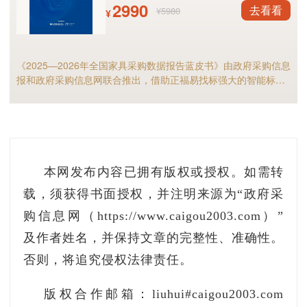
2990
去看看
¥5980
¥
见附件
《2025—2026年全国家具采购数据报告蓝皮书》由政府采购信息
五、处理依据及结果
报和政府采购信息网联合推出，借助正福易找标强大的智能标讯
分析能力，全面解析2025年家具政府采购市场规模、竞争格局以
见附件
及细分市场现状等，预测2026年全国家具采购市场，家具采购行
业的供应商和采购人不可错过！
六、其他补充事宜
无
本网发布内容已拥有版权或授权。如需转
载，须获得书面授权，并注明来源为“政府采
附件：
『投诉处理决定书（莱财字[2024]11号）.
购信息网（https://www.caigou2003.com）”
及作者姓名，并保持文章的完整性、准确性。
否则，将追究侵权法律责任。
版权合作邮箱：liuhui#caigou2003.com